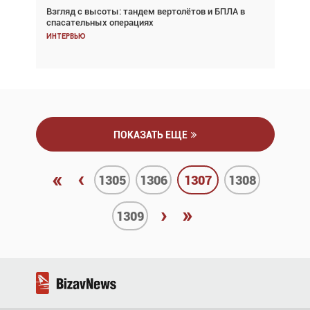
Взгляд с высоты: тандем вертолётов и БПЛА в
Частный самолёт – это актив. Подходите к
спасательных операциях
покупке соответствующим образом
Интервью
Интервью
ПОКАЗАТЬ ЕЩЕ
«
‹
1305
1306
1307
1308
›
»
1309