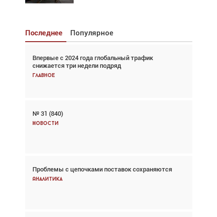
Последнее
Популярное
Впервые с 2024 года глобальный трафик
Взгляд с высоты: тандем вертолётов и БПЛА в
снижается три недели подряд
спасательных операциях
Главное
Главное
№ 31 (840)
Авиационный фотограф Дэйв Кох: «Фотография
говорит сама за себя... а ИИ всё портит»
Новости
Новости
Проблемы с цепочками поставок сохраняются
Впервые с 2024 года глобальный трафик
снижается три недели подряд
Аналитика
Аналитика