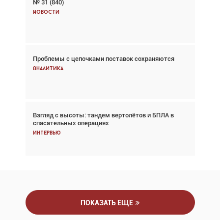
№ 31 (840)
Авиационный фотограф Дэйв Кох: «Фотография
говорит сама за себя... а ИИ всё портит»
Новости
Новости
Проблемы с цепочками поставок сохраняются
Впервые с 2024 года глобальный трафик
снижается три недели подряд
Аналитика
Аналитика
Взгляд с высоты: тандем вертолётов и БПЛА в
Частный самолёт – это актив. Подходите к
спасательных операциях
покупке соответствующим образом
Интервью
Интервью
ПОКАЗАТЬ ЕЩЕ