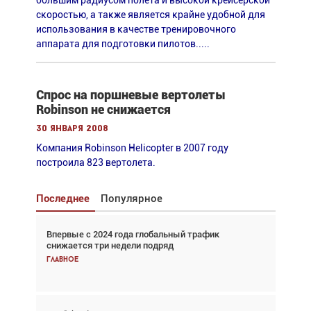
большим радиусом полета и высокой крейсерской
скоростью, а также является крайне удобной для
использования в качестве тренировочного
аппарата для подготовки пилотов.....
Спрос на поршневые вертолеты
Robinson не снижается
30 января 2008
Компания Robinson Helicopter в 2007 году
построила 823 вертолета.
Последнее
Популярное
Впервые с 2024 года глобальный трафик
Взгляд с высоты: тандем вертолётов и БПЛА в
снижается три недели подряд
спасательных операциях
Главное
Главное