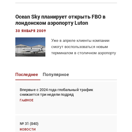
Ocean Sky планирует открыть FBO в
лондонском аэропорту Luton
30 января 2009
Уже в апреле клиенты компании
смогут воспользоваться новым
терминалом в столичном аэропорту
Последнее
Популярное
Впервые с 2024 года глобальный трафик
Взгляд с высоты: тандем вертолётов и БПЛА в
снижается три недели подряд
спасательных операциях
Главное
Главное
№ 31 (840)
Авиационный фотограф Дэйв Кох: «Фотография
говорит сама за себя... а ИИ всё портит»
Новости