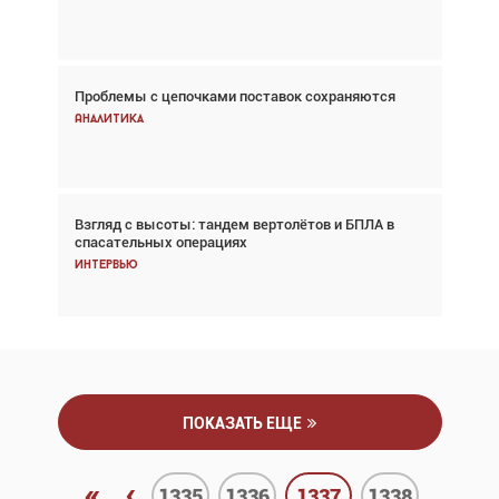
Новости
Проблемы с цепочками поставок сохраняются
Впервые с 2024 года глобальный трафик
снижается три недели подряд
Аналитика
Аналитика
Взгляд с высоты: тандем вертолётов и БПЛА в
Частный самолёт – это актив. Подходите к
спасательных операциях
покупке соответствующим образом
Интервью
Интервью
ПОКАЗАТЬ ЕЩЕ
«
‹
1335
1336
1337
1338