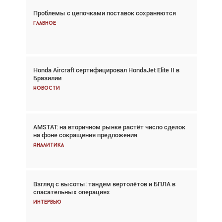
Проблемы с цепочками поставок сохраняются
Взгляд с высоты: тандем вертолётов и БПЛА в
спасательных операциях
Главное
Главное
Honda Aircraft сертифицировал HondaJet Elite II в
Авиационный фотограф Дэйв Кох: «Фотография
Бразилии
говорит сама за себя... а ИИ всё портит»
Новости
Новости
AMSTAT: на вторичном рынке растёт число сделок
Проблемы с цепочками поставок сохраняются
на фоне сокращения предложения
Аналитика
Аналитика
Взгляд с высоты: тандем вертолётов и БПЛА в
Частный самолёт – это актив. Подходите к
спасательных операциях
покупке соответствующим образом
Интервью
Интервью