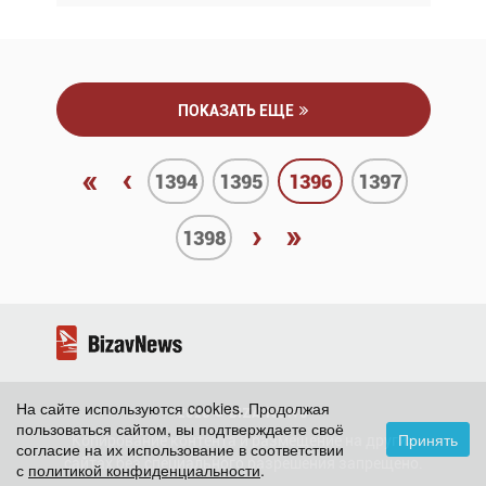
ПОКАЗАТЬ ЕЩЕ
«
‹
1394
1395
1396
1397
›
»
1398
На сайте используются cookies. Продолжая
2026 ©
BizavNews
пользоваться сайтом, вы подтверждаете своё
Принять
Копирование контента и размещение на других
согласие на их использование в соответствии
сайтах без специального разрешения запрещено.
с
политикой конфиденциальности
.