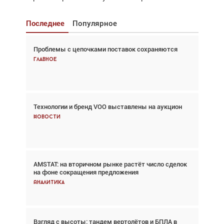
Последнее
Популярное
Проблемы с цепочками поставок сохраняются
Взгляд с высоты: тандем вертолётов и БПЛА в
спасательных операциях
Главное
Главное
Технологии и бренд VOO выставлены на аукцион
Авиационный фотограф Дэйв Кох: «Фотография
говорит сама за себя... а ИИ всё портит»
Новости
Новости
AMSTAT: на вторичном рынке растёт число сделок
Проблемы с цепочками поставок сохраняются
на фоне сокращения предложения
Аналитика
Аналитика
Взгляд с высоты: тандем вертолётов и БПЛА в
Частный самолёт – это актив. Подходите к