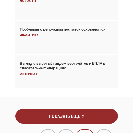
Новости
Новости
Проблемы с цепочками поставок сохраняются
Впервые с 2024 года глобальный трафик
снижается три недели подряд
Аналитика
Аналитика
Взгляд с высоты: тандем вертолётов и БПЛА в
Частный самолёт – это актив. Подходите к
спасательных операциях
покупке соответствующим образом
Интервью
Интервью
ПОКАЗАТЬ ЕЩЕ