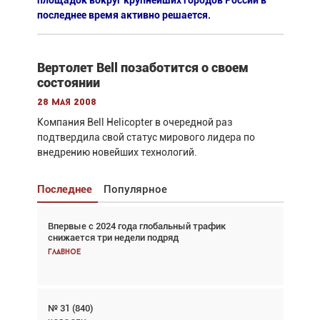
площадок вокруг крупнейших городов России в
последнее время активно решается.
Вертолет Bell позаботится о своем
состоянии
28 мая 2008
Компания Bell Helicopter в очередной раз
подтвердила свой статус мирового лидера по
внедрению новейших технологий.
Последнее
Популярное
Впервые с 2024 года глобальный трафик
Взгляд с высоты: тандем вертолётов и БПЛА в
снижается три недели подряд
спасательных операциях
Главное
Главное
№ 31 (840)
Авиационный фотограф Дэйв Кох: «Фотография
говорит сама за себя... а ИИ всё портит»