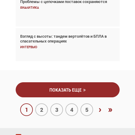
Проблемы с цепочками поставок сохраняются
Впервые с 2024 года глобальный трафик
снижается три недели подряд
Аналитика
Аналитика
Взгляд с высоты: тандем вертолётов и БПЛА в
Частный самолёт – это актив. Подходите к
спасательных операциях
покупке соответствующим образом
Интервью
Интервью
ПОКАЗАТЬ ЕЩЕ
›
»
1
2
3
4
5