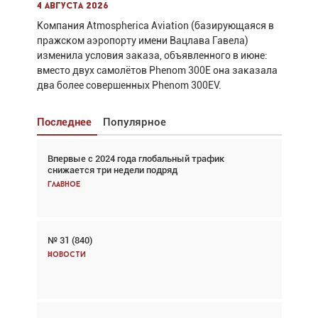
4 августа 2026
Компания Atmospherica Aviation (базирующаяся в
пражском аэропорту имени Вацлава Гавела)
изменила условия заказа, объявленного в июне:
вместо двух самолётов Phenom 300E она заказала
два более совершенных Phenom 300EV.
Последнее
Популярное
Впервые с 2024 года глобальный трафик
Взгляд с высоты: тандем вертолётов и БПЛА в
снижается три недели подряд
спасательных операциях
Главное
Главное
№ 31 (840)
Авиационный фотограф Дэйв Кох: «Фотография
говорит сама за себя... а ИИ всё портит»
Новости
Новости