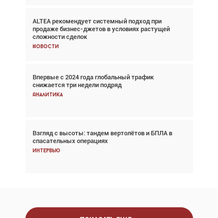
ALTEA рекомендует системный подход при
Авиационный фотограф Дэйв Кох: «Фотография
продаже бизнес-джетов в условиях растущей
говорит сама за себя... а ИИ всё портит»
сложности сделок
Новости
Новости
Впервые с 2024 года глобальный трафик
Впервые с 2024 года глобальный трафик
снижается три недели подряд
снижается три недели подряд
Аналитика
Аналитика
Взгляд с высоты: тандем вертолётов и БПЛА в
Частный самолёт – это актив. Подходите к
спасательных операциях
покупке соответствующим образом
Интервью
Интервью