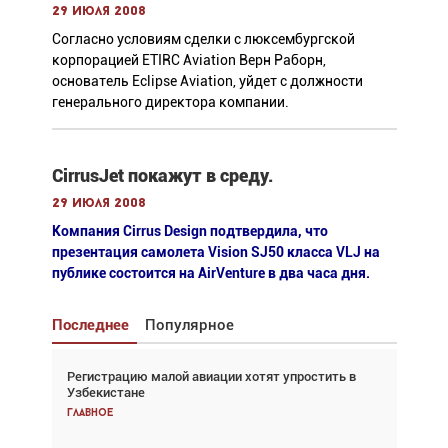
29 июля 2008
Согласно условиям сделки с люксембургской
корпорацией ETIRC Aviation Верн Раборн,
основатель Eclipse Aviation, уйдет с должности
генерального директора компании.
CirrusJet покажут в среду.
29 июля 2008
Компания Cirrus Design подтвердила, что
презентация самолета Vision SJ50 класса VLJ на
публике состоится на AirVenture в два часа дня.
Последнее
Популярное
Регистрацию малой авиации хотят упростить в
Взгляд с высоты: тандем вертолётов и БПЛА в
Узбекистане
спасательных операциях
Главное
Главное