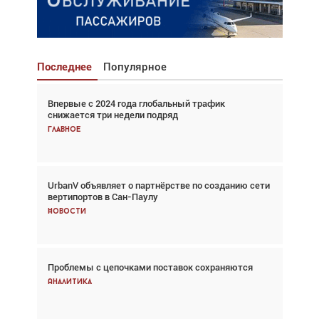
Последнее
Популярное
Впервые с 2024 года глобальный трафик
Взгляд с высоты: тандем вертолётов и БПЛА в
снижается три недели подряд
спасательных операциях
Главное
Главное
UrbanV объявляет о партнёрстве по созданию сети
Авиационный фотограф Дэйв Кох: «Фотография
вертипортов в Сан-Паулу
говорит сама за себя... а ИИ всё портит»
Новости
Новости
Проблемы с цепочками поставок сохраняются
Впервые с 2024 года глобальный трафик
снижается три недели подряд
Аналитика
Аналитика