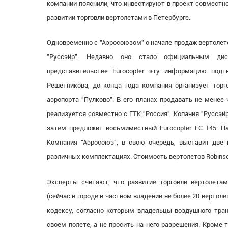
компании пояснили, что инвестируют в проект совместн
развитии торговли вертолетами в Петербурге.
Одновременно с "Аэросоюзом" о начале продаж вертолето
"Руссэйр". Недавно оно стало официальным дис
представительстве Eurocopter эту информацию подтв
Решетникова, до конца года компания организует торг
аэропорта "Пулково". В его планах продавать не менее
реализуется совместно с ГТК "Россия". Копания "Руссэй
затем предложит восьмиместный Eurocopter EC 145. Нач
Компания "Аэросоюз", в свою очередь, выставит две
различных комплектациях. Стоимость вертолетов Robinso
Эксперты считают, что развитие торговли вертолетам
(сейчас в городе в частном владении не более 20 вертоле
кодексу, согласно которым владельцы воздушного тра
своем полете, а не просить на него разрешения. Кроме 