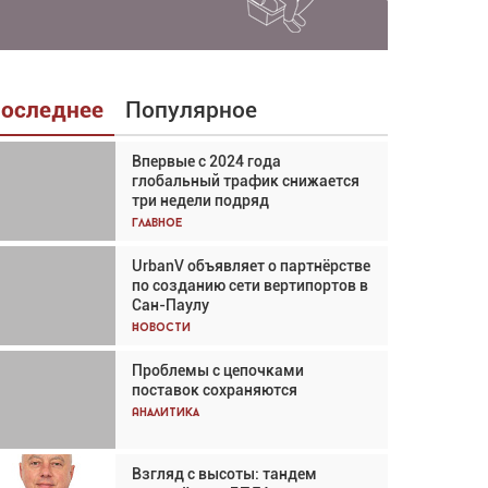
оследнее
Популярное
Впервые с 2024 года
Взгляд с высоты: тандем
глобальный трафик снижается
вертолётов и БПЛА в
три недели подряд
спасательных операциях
Главное
Главное
UrbanV объявляет о партнёрстве
Авиационный фотограф Дэйв
по созданию сети вертипортов в
Кох: «Фотография говорит сама
Сан-Паулу
за себя... а ИИ всё портит»
Новости
Новости
Проблемы с цепочками
Впервые с 2024 года
поставок сохраняются
глобальный трафик снижается
три недели подряд
Аналитика
Аналитика
Взгляд с высоты: тандем
Частный самолёт – это актив.