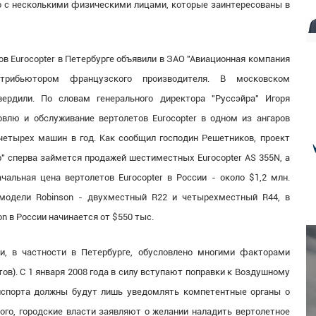
о с несколькими физическими лицами, которые заинтересованы в
в Eurocopter в Петербурге объявили в ЗАО "Авиационная компания
трибьютором французского производителя. В московском
ердили. По словам генерального директора "Руссэйра" Игоря
овлю и обслуживание вертолетов Eurocopter в одном из ангаров
 четырех машин в год. Как сообщил господин Решетников, проект
р" сперва займется продажей шестиместных Eurocopter AS 355N, а
альная цена вертолетов Eurocopter в России - около $1,2 млн.
 модели Robinson - двухместный R22 и четырехместный R44, в
n в России начинается от $550 тыс.
и, в частности в Петербурге, обусловлено многими факторами
тов). С 1 января 2008 года в силу вступают поправки к Воздушному
нспорта должны будут лишь уведомлять компетентные органы о
того, городские власти заявляют о желании наладить вертолетное