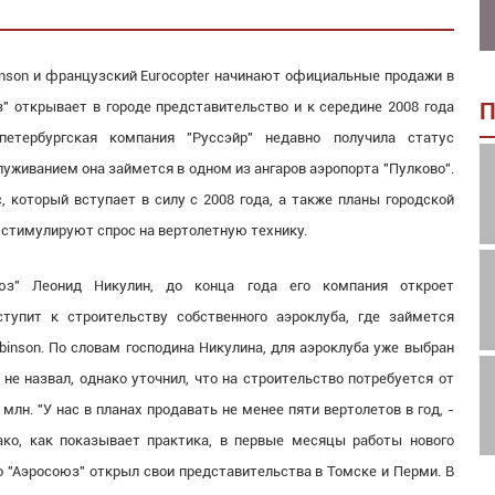
inson и французский Eurocopter начинают официальные продажи в
з" открывает в городе представительство и к середине 2008 года
П
петербургская компания "Руссэйр" недавно получила статус
луживанием она займется в одном из ангаров аэропорта "Пулково".
 который вступает в силу с 2008 года, а также планы городской
стимулируют спрос на вертолетную технику.
юз" Леонид Никулин, до конца года его компания откроет
ступит к строительству собственного аэроклуба, где займется
inson. По словам господина Никулина, для аэроклуба уже выбран
 не назвал, однако уточнил, что на строительство потребуется от
лн. "У нас в планах продавать не менее пяти вертолетов в год, -
ако, как показывает практика, в первые месяцы работы нового
о "Аэросоюз" открыл свои представительства в Томске и Перми. В