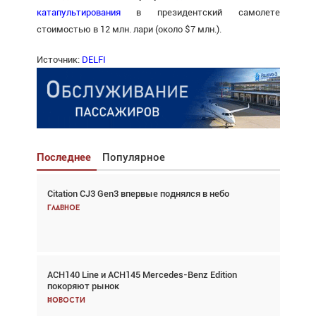
катапультирования
в президентский самолете
стоимостью в 12 млн. лари (около $7 млн.).
Источник:
DELFI
Последнее
Популярное
Citation CJ3 Gen3 впервые поднялся в небо
Взгляд с высоты: тандем вертолётов и БПЛА в
спасательных операциях
Главное
Главное
ACH140 Line и ACH145 Mercedes-Benz Edition
Авиационный фотограф Дэйв Кох: «Фотография
покоряют рынок
говорит сама за себя... а ИИ всё портит»
Новости
Новости