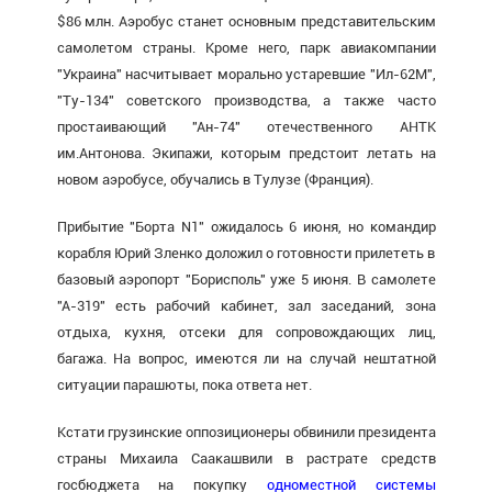
$86 млн. Аэробус станет основным представительским
самолетом страны. Кроме него, парк авиакомпании
"Украина" насчитывает морально устаревшие "Ил-62М",
"Ту-134" советского производства, а также часто
простаивающий "Ан-74" отечественного АНТК
им.Антонова. Экипажи, которым предстоит летать на
новом аэробусе, обучались в Тулузе (Франция).
Прибытие "Борта N1" ожидалось 6 июня, но командир
корабля Юрий Зленко доложил о готовности прилететь в
базовый аэропорт "Борисполь" уже 5 июня. В самолете
"А-319" есть рабочий кабинет, зал заседаний, зона
отдыха, кухня, отсеки для сопровождающих лиц,
багажа. На вопрос, имеются ли на случай нештатной
ситуации парашюты, пока ответа нет.
Кстати
грузинские оппозиционеры обвинили президента
страны Михаила Саакашвили в растрате средств
госбюджета на покупку
одноместной системы