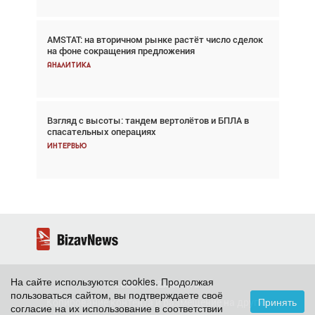
AMSTAT: на вторичном рынке растёт число сделок
В городах чемпионата мира наблюдался подъём,
на фоне сокращения предложения
хотя общий трафик снизился
Аналитика
Аналитика
Взгляд с высоты: тандем вертолётов и БПЛА в
Частный самолёт – это актив. Подходите к
спасательных операциях
покупке соответствующим образом
Интервью
Интервью
На сайте используются cookies. Продолжая
2026 ©
BizavNews
пользоваться сайтом, вы подтверждаете своё
Принять
Копирование контента и размещение на других
согласие на их использование в соответствии