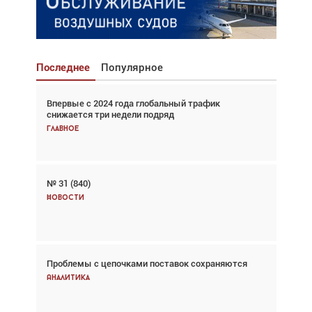
Последнее
Популярное
Впервые с 2024 года глобальный трафик
Взгляд с высоты: тандем вертолётов и БПЛА в
снижается три недели подряд
спасательных операциях
Главное
Главное
№ 31 (840)
Авиационный фотограф Дэйв Кох: «Фотография
говорит сама за себя... а ИИ всё портит»
Новости
Новости
Проблемы с цепочками поставок сохраняются
Впервые с 2024 года глобальный трафик
снижается три недели подряд
Аналитика
Аналитика