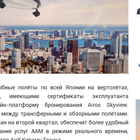
обные полёты по всей Японии на вертолётах,
ми, имеющими сертификаты эксплуатанта
н-платформу бронирования Airos Skyview.
о между трансферными и обзорными полётами.
ан на второй квартал, обеспечит более удобный
ание услуг AAM в режиме реального времени,
ор AirX Киваму Тезука.