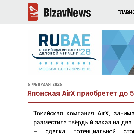
ГЛАВН
6 февраля 2026
Японская AirX приобретет до 
Токийская компания AirX, заним
разместила твёрдый заказ на два e
– сделка потенциальной ст