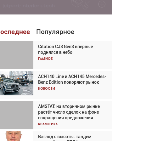
оследнее
Популярное
Citation CJ3 Gen3 впервые
Взгляд с высоты: тандем
поднялся в небо
вертолётов и БПЛА в
спасательных операциях
Главное
Главное
ACH140 Line и ACH145 Mercedes-
Авиационный фотограф Дэйв
Benz Edition покоряют рынок
Кох: «Фотография говорит сама
за себя... а ИИ всё портит»
Новости
Новости
AMSTAT: на вторичном рынке
В городах чемпионата мира
растёт число сделок на фоне
наблюдался подъём, хотя
сокращения предложения
общий трафик снизился
Аналитика
Аналитика
Взгляд с высоты: тандем
Частный самолёт – это актив.