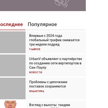
оследнее
Популярное
Впервые с 2024 года
Взгляд с высоты: тандем
глобальный трафик снижается
вертолётов и БПЛА в
три недели подряд
спасательных операциях
Главное
Главное
UrbanV объявляет о партнёрстве
Авиационный фотограф Дэйв
по созданию сети вертипортов в
Кох: «Фотография говорит сама
Сан-Паулу
за себя... а ИИ всё портит»
Новости
Новости
Проблемы с цепочками
Впервые с 2024 года
поставок сохраняются
глобальный трафик снижается
три недели подряд
Аналитика
Аналитика
Взгляд с высоты: тандем
Частный самолёт – это актив.