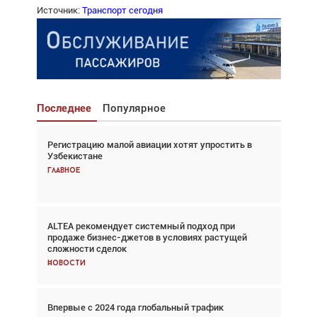
Источник:
Транспорт сегодня
Последнее
Популярное
Регистрацию малой авиации хотят упростить в
Взгляд с высоты: тандем вертолётов и БПЛА в
Узбекистане
спасательных операциях
Главное
Главное
ALTEA рекомендует системный подход при
Авиационный фотограф Дэйв Кох: «Фотография
продаже бизнес-джетов в условиях растущей
говорит сама за себя... а ИИ всё портит»
сложности сделок
Новости
Новости
Впервые с 2024 года глобальный трафик
Впервые с 2024 года глобальный трафик