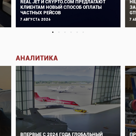
REAL JET И CRYPTO.COM ПРЕДЛАГАЮТ
HI
КЛИЕНТАМ НОВЫЙ СПОСОБ ОПЛАТЫ
ЗА
ЧАСТНЫХ РЕЙСОВ
GT
7 августа 2026
7 а
АНАЛИТИКА
ВПЕРВЫЕ С 2024 ГОДА ГЛОБАЛЬНЫЙ
ПР