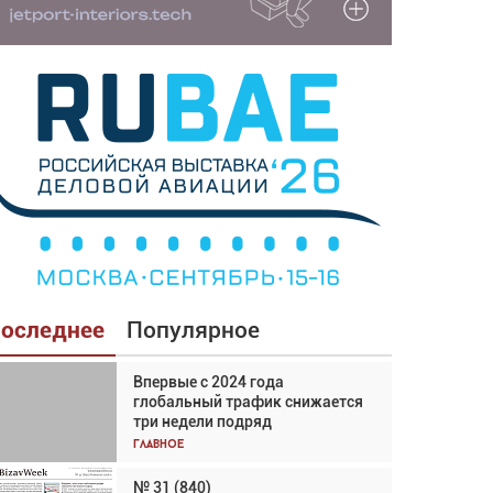
оследнее
Популярное
Впервые с 2024 года
Взгляд с высоты: тандем
глобальный трафик снижается
вертолётов и БПЛА в
три недели подряд
спасательных операциях
Главное
Главное
№ 31 (840)
Авиационный фотограф Дэйв