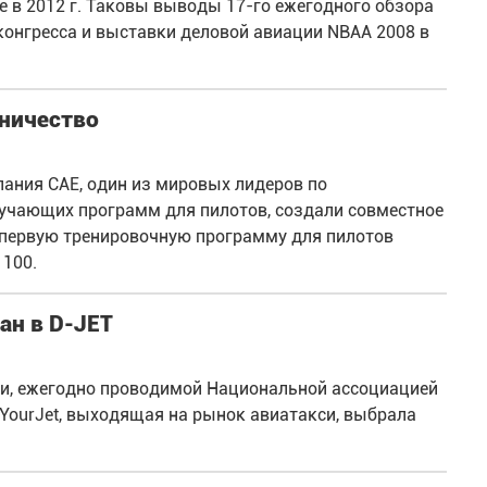
е в 2012 г. Таковы выводы 17-го ежегодного обзора
конгресса и выставки деловой авиации NBAA 2008 в
дничество
ания САЕ, один из мировых лидеров по
учающих программ для пилотов, создали совместное
ь первую тренировочную программу для пилотов
 100.
ан в D-JET
и, ежегодно проводимой Национальной ассоциацией
YourJet, выходящая на рынок авиатакси, выбрала