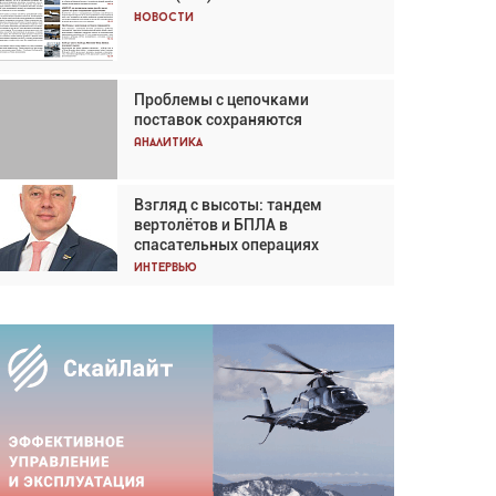
Кох: «Фотография говорит сама
Новости
за себя... а ИИ всё портит»
Новости
Проблемы с цепочками
Впервые с 2024 года
поставок сохраняются
глобальный трафик снижается
три недели подряд
Аналитика
Аналитика
Взгляд с высоты: тандем
Частный самолёт – это актив.
вертолётов и БПЛА в
Подходите к покупке
спасательных операциях
соответствующим образом
Интервью
Интервью