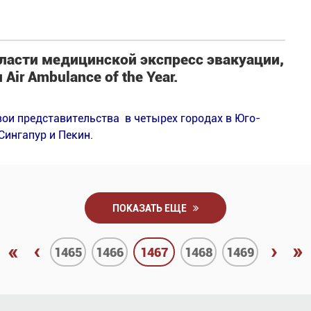
бласти медицинской экспресс эвакуации,
ir Ambulance of the Year.
вои представительства в четырех городах в Юго-
Сингапур и Пекин.
ПОКАЗАТЬ ЕЩЕ
«
‹
›
»
1465
1466
1467
1468
1469