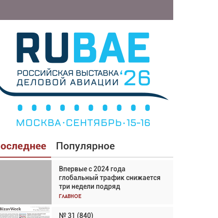
оследнее
Популярное
Впервые с 2024 года
Взгляд с высоты: тандем
глобальный трафик снижается
вертолётов и БПЛА в
три недели подряд
спасательных операциях
Главное
Главное
№ 31 (840)
Авиационный фотограф Дэйв