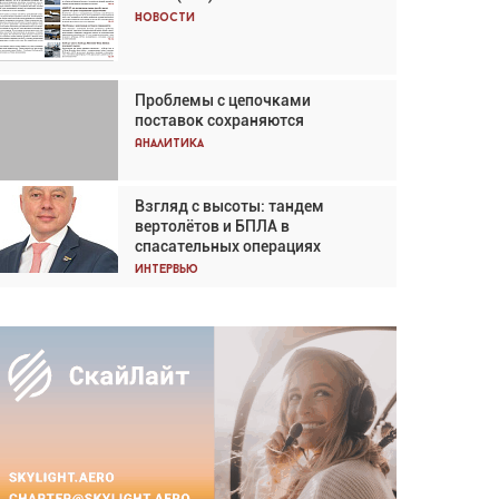
Кох: «Фотография говорит сама
Новости
за себя... а ИИ всё портит»
Новости
Проблемы с цепочками
Впервые с 2024 года
поставок сохраняются
глобальный трафик снижается
три недели подряд
Аналитика
Аналитика
Взгляд с высоты: тандем
Частный самолёт – это актив.
вертолётов и БПЛА в
Подходите к покупке
спасательных операциях
соответствующим образом
Интервью
Интервью