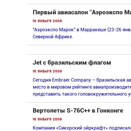
Первый авиасалон "Аэроэкспо М
18 января 2008
"Аэроэкспо Марок" в Марракеше (23-26 ян
Северной Африке.
Jet с бразильским флагом
18 января 2008
Сегодня Embraer Company – бразильская а
место в мировом рейтинге авиапроизводител
представить такого головокружительного у
Вертолеты S-76C++ в Гонконге
18 января 2008
Компания «Сикорский эйркрафт» подписала с