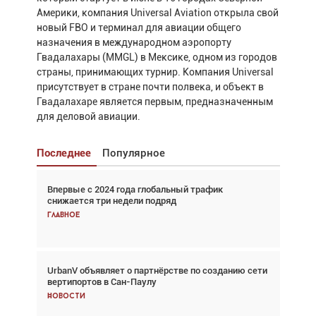
Америки, компания Universal Aviation открыла свой
новый FBO и терминал для авиации общего
назначения в международном аэропорту
Гвадалахары (MMGL) в Мексике, одном из городов
страны, принимающих турнир. Компания Universal
присутствует в стране почти полвека, и объект в
Гвадалахаре является первым, предназначенным
для деловой авиации.
Последнее
Популярное
Впервые с 2024 года глобальный трафик
Взгляд с высоты: тандем вертолётов и БПЛА в
снижается три недели подряд
спасательных операциях
Главное
Главное
UrbanV объявляет о партнёрстве по созданию сети
Авиационный фотограф Дэйв Кох: «Фотография
вертипортов в Сан-Паулу
говорит сама за себя... а ИИ всё портит»
Новости
Новости