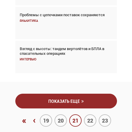
Проблемы с цепочками поставок сохраняются
Впервые с 2024 года глобальный трафик
снижается три недели подряд
Аналитика
Аналитика
Взгляд с высоты: тандем вертолётов и БПЛА в
Частный самолёт – это актив. Подходите к
спасательных операциях
покупке соответствующим образом
Интервью
Интервью
ПОКАЗАТЬ ЕЩЕ
«
‹
19
20
21
22
23