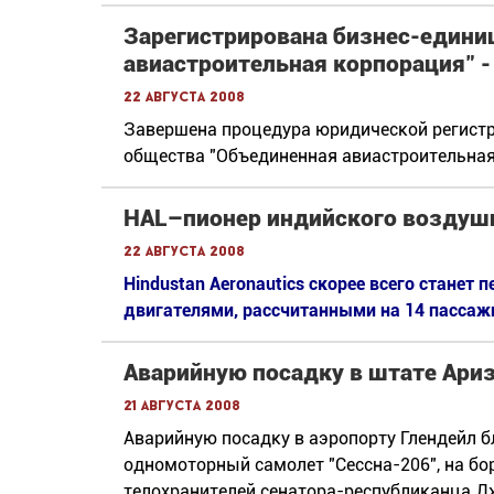
Зарегистрирована бизнес-едини
авиастроительная корпорация" -
22 августа 2008
Завершена процедура юридической регист
общества "Объединенная авиастроительная
HAL–пионер индийского воздушн
22 августа 2008
Hindustan Aeronautics скорее всего стане
двигателями, рассчитанными на 14 пассаж
Аварийную посадку в штате Ари
21 августа 2008
Аварийную посадку в аэропорту Глендейл б
одномоторный самолет "Сессна-206", на бо
телохранителей сенатора-республиканца Д