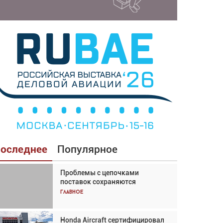
оследнее
Популярное
Проблемы с цепочками
Взгляд с высоты: тандем
поставок сохраняются
вертолётов и БПЛА в
спасательных операциях
Главное
Главное
Honda Aircraft сертифицировал
Авиационный фотограф Дэйв