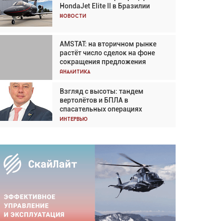
HondaJet Elite II в Бразилии
Кох: «Фотография говорит сама
за себя... а ИИ всё портит»
Новости
Новости
AMSTAT: на вторичном рынке
Проблемы с цепочками
растёт число сделок на фоне
поставок сохраняются
сокращения предложения
Аналитика
Аналитика
Взгляд с высоты: тандем
Частный самолёт – это актив.
вертолётов и БПЛА в
Подходите к покупке
спасательных операциях
соответствующим образом
Интервью
Интервью