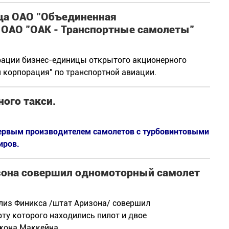
ца ОАО "Объединенная
 ОАО "ОАК - Транспортные самолеты"
рации бизнес-единицы открытого акционерного
 корпорация" по транспортной авиации.
ого такси.
т первым производителем самолетов с турбовинтовыми
иров.
зона совершил одномоторный самолет
лиз Финикса /штат Аризона/ совершил
рту которого находились пилот и двое
жона Маккейна.