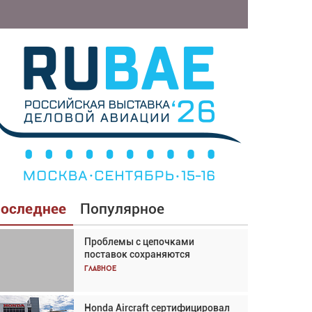
оследнее
Популярное
Проблемы с цепочками
Взгляд с высоты: тандем
поставок сохраняются
вертолётов и БПЛА в
спасательных операциях
Главное
Главное
Honda Aircraft сертифицировал
Авиационный фотограф Дэйв