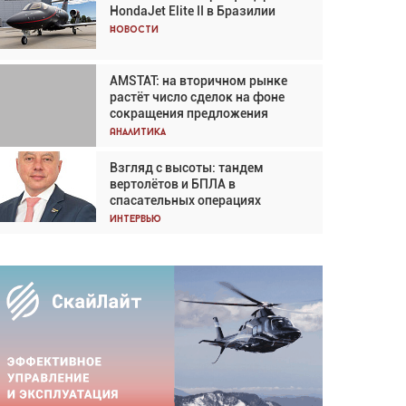
HondaJet Elite II в Бразилии
Кох: «Фотография говорит сама
за себя... а ИИ всё портит»
Новости
Новости
AMSTAT: на вторичном рынке
Проблемы с цепочками
растёт число сделок на фоне
поставок сохраняются
сокращения предложения
Аналитика
Аналитика
Взгляд с высоты: тандем
Частный самолёт – это актив.
вертолётов и БПЛА в
Подходите к покупке
спасательных операциях
соответствующим образом
Интервью
Интервью