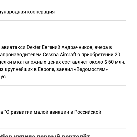
дународная кооперация
авиатакси Dexter Евгений Андрачников, вчера в
производителем Cessna Aircraft о приобретении 20
делки в каталожных ценах составляет около $ 60 млн,
 из крупнейших в Европе, заявил «Ведомостям»
ус.
а "О развитии малой авиации в Российской
tion купила первый вертолёт,