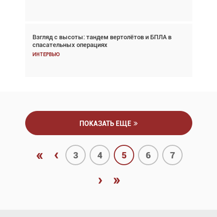
Взгляд с высоты: тандем вертолётов и БПЛА в
Частный самолёт – это актив. Подходите к
спасательных операциях
покупке соответствующим образом
Интервью
Интервью
ПОКАЗАТЬ ЕЩЕ
«
‹
3
4
5
6
7
›
»