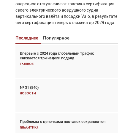
очередное отступление от графика сертификации
своего электрического воздушного судна
вертикального взлёта и посадки Valo, в результате
чего сертификация теперь отложена до 2029 года.
Последнее
Популярное
Впервые с 2024 года глобальный трафик
Взгляд с высоты: тандем вертолётов и БПЛА в
снижается три недели подряд
спасательных операциях
Главное
Главное
№ 31 (840)
Авиационный фотограф Дэйв Кох: «Фотография
говорит сама за себя... а ИИ всё портит»
Новости
Новости
Проблемы с цепочками поставок сохраняются
Впервые с 2024 года глобальный трафик
снижается три недели подряд
Аналитика
Аналитика