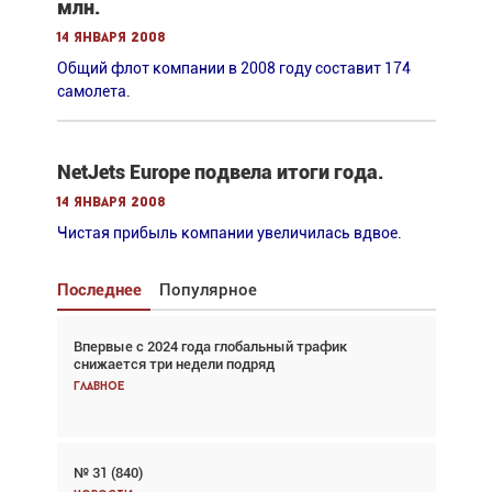
млн.
14 января 2008
Общий флот компании в 2008 году составит 174
самолета.
NetJets Europe подвела итоги года.
14 января 2008
Чистая прибыль компании увеличилась вдвое.
Последнее
Популярное
Впервые с 2024 года глобальный трафик
Взгляд с высоты: тандем вертолётов и БПЛА в
снижается три недели подряд
спасательных операциях
Главное
Главное
№ 31 (840)
Авиационный фотограф Дэйв Кох: «Фотография
говорит сама за себя... а ИИ всё портит»