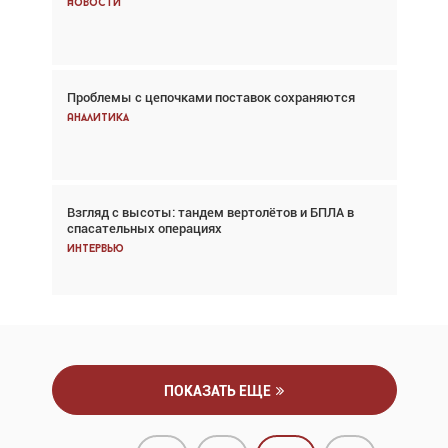
Новости
Новости
Проблемы с цепочками поставок сохраняются
Впервые с 2024 года глобальный трафик
снижается три недели подряд
Аналитика
Аналитика
Взгляд с высоты: тандем вертолётов и БПЛА в
Частный самолёт – это актив. Подходите к
спасательных операциях
покупке соответствующим образом
Интервью
Интервью
ПОКАЗАТЬ ЕЩЕ