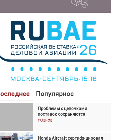
оследнее
Популярное
Проблемы с цепочками
Взгляд с высоты: тандем
поставок сохраняются
вертолётов и БПЛА в
спасательных операциях
Главное
Главное
Honda Aircraft сертифицировал
Авиационный фотограф Дэйв