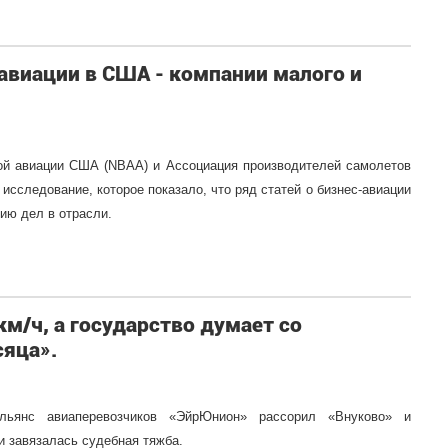
авиации в США - компании малого и
ой авиации США (NBAA) и Ассоциация производителей самолетов
сследование, которое показало, что ряд статей о бизнес-авиации
ию дел в отрасли.
км/ч, а государство думает со
сяца».
ьянс авиаперевозчиков «ЭйрЮнион» рассорил «Внуково» и
 завязалась судебная тяжба.