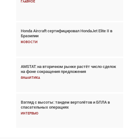
спасательных операциях
Главное
Главное
Honda Aircraft сертифицировал HondaJet Elite II в
Авиационный фотограф Дэйв Кох: «Фотография
Бразилии
говорит сама за себя... а ИИ всё портит»
Новости
Новости
AMSTAT: на вторичном рынке растёт число сделок
Проблемы с цепочками поставок сохраняются
на фоне сокращения предложения
Аналитика
Аналитика
Взгляд с высоты: тандем вертолётов и БПЛА в
Частный самолёт – это актив. Подходите к
спасательных операциях
покупке соответствующим образом
Интервью
Интервью