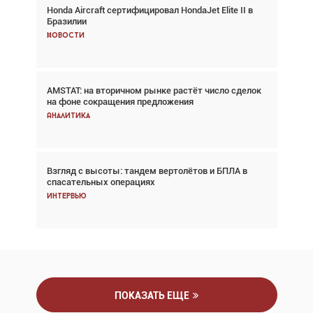
Honda Aircraft сертифицировал HondaJet Elite II в
Авиационный фотограф Дэйв Кох: «Фотография
Бразилии
говорит сама за себя... а ИИ всё портит»
Новости
Новости
AMSTAT: на вторичном рынке растёт число сделок
Проблемы с цепочками поставок сохраняются
на фоне сокращения предложения
Аналитика
Аналитика
Взгляд с высоты: тандем вертолётов и БПЛА в
Частный самолёт – это актив. Подходите к
спасательных операциях
покупке соответствующим образом
Интервью
Интервью
ПОКАЗАТЬ ЕЩЕ