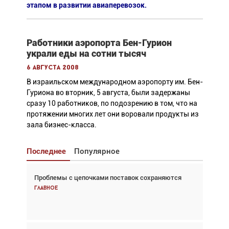
этапом в развитии авиаперевозок.
Работники аэропорта Бен-Гурион
украли еды на сотни тысяч
6 августа 2008
В израильском международном аэропорту им. Бен-
Гуриона во вторник, 5 августа, были задержаны
сразу 10 работников, по подозрению в том, что на
протяжении многих лет они воровали продукты из
зала бизнес-класса.
Последнее
Популярное
Проблемы с цепочками поставок сохраняются
Взгляд с высоты: тандем вертолётов и БПЛА в
спасательных операциях
Главное
Главное