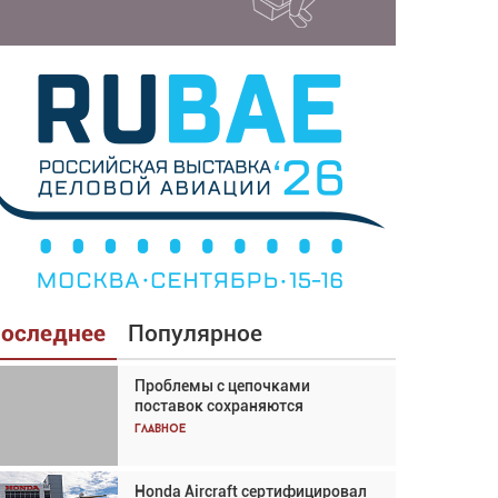
оследнее
Популярное
Проблемы с цепочками
Взгляд с высоты: тандем
поставок сохраняются
вертолётов и БПЛА в
спасательных операциях
Главное
Главное
Honda Aircraft сертифицировал
Авиационный фотограф Дэйв