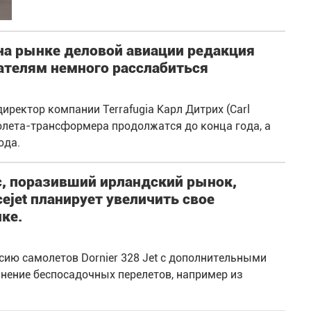
 на рынке деловой авиации редакция
ателям немного расслабиться
ректор компании Terrafugia Карл Дитрих (Carl
молета-трансформера продолжатся до конца года, а
ода.
, поразивший ирландский рынок,
ejet планирует увеличить свое
ке.
ию самолетов Dornier 328 Jet c дополнительными
ение беспосадочных перелетов, например из