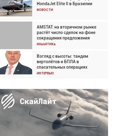
HondaJet Elite II в Бразилии
Кох: «Фотография говорит сама
за себя... а ИИ всё портит»
Новости
Новости
AMSTAT: на вторичном рынке
Проблемы с цепочками
растёт число сделок на фоне
поставок сохраняются
сокращения предложения
Аналитика
Аналитика
Взгляд с высоты: тандем
Частный самолёт – это актив.
вертолётов и БПЛА в
Подходите к покупке
спасательных операциях
соответствующим образом
Интервью
Интервью