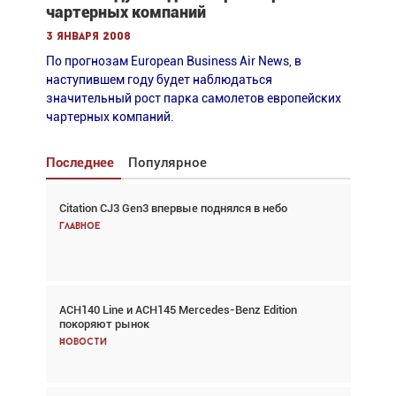
чартерных компаний
3 января 2008
По прогнозам European Business Air News, в
наступившем году будет наблюдаться
значительный рост парка самолетов европейских
чартерных компаний.
Последнее
Популярное
Citation CJ3 Gen3 впервые поднялся в небо
Взгляд с высоты: тандем вертолётов и БПЛА в
спасательных операциях
Главное
Главное
ACH140 Line и ACH145 Mercedes-Benz Edition
Авиационный фотограф Дэйв Кох: «Фотография
покоряют рынок
говорит сама за себя... а ИИ всё портит»
Новости
Новости