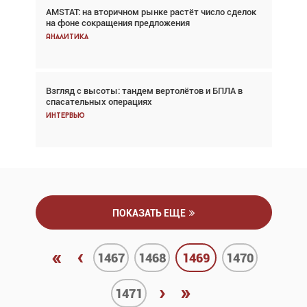
AMSTAT: на вторичном рынке растёт число сделок
В городах чемпионата мира наблюдался подъём,
на фоне сокращения предложения
хотя общий трафик снизился
Аналитика
Аналитика
Взгляд с высоты: тандем вертолётов и БПЛА в
Частный самолёт – это актив. Подходите к
спасательных операциях
покупке соответствующим образом
Интервью
Интервью
ПОКАЗАТЬ ЕЩЕ
«
‹
1467
1468
1469
1470
›
»
1471