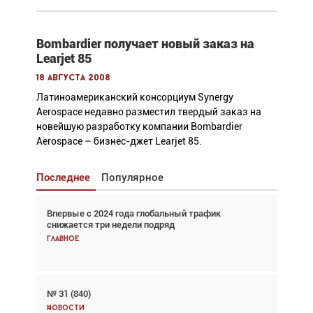
Bombardier получает новый заказ на
Learjet 85
18 августа 2008
Латиноамериканский консорциум Synergy
Aerospacе недавно разместил твердый заказ на
новейшую разработку компании Bombardier
Aerospace – бизнес-джет Learjet 85.
Последнее
Популярное
Впервые с 2024 года глобальный трафик
Взгляд с высоты: тандем вертолётов и БПЛА в
снижается три недели подряд
спасательных операциях
Главное
Главное
№ 31 (840)
Авиационный фотограф Дэйв Кох: «Фотография
говорит сама за себя... а ИИ всё портит»
Новости