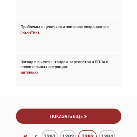
Новости
Проблемы с цепочками поставок сохраняются
Впервые с 2024 года глобальный трафик
снижается три недели подряд
Аналитика
Аналитика
Взгляд с высоты: тандем вертолётов и БПЛА в
Частный самолёт – это актив. Подходите к
спасательных операциях
покупке соответствующим образом
Интервью
Интервью
ПОКАЗАТЬ ЕЩЕ
«
‹
1391
1392
1393
1394