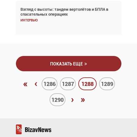
Взгляд с высоты: тандем вертолётов и БПЛА в
Частный самолёт – это актив. Подходите к
спасательных операциях
покупке соответствующим образом
Интервью
Интервью
ПОКАЗАТЬ ЕЩЕ
«
‹
1286
1287
1288
1289
›
»
1290