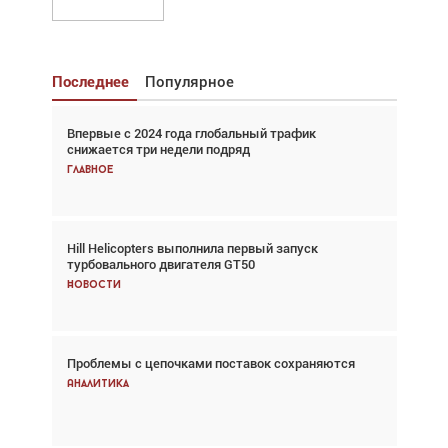
Последнее
Популярное
Впервые с 2024 года глобальный трафик
Взгляд с высоты: тандем вертолётов и БПЛА в
снижается три недели подряд
спасательных операциях
Главное
Главное
Hill Helicopters выполнила первый запуск
Авиационный фотограф Дэйв Кох: «Фотография
турбовального двигателя GT50
говорит сама за себя... а ИИ всё портит»
Новости
Новости
Проблемы с цепочками поставок сохраняются
Впервые с 2024 года глобальный трафик
снижается три недели подряд
Аналитика
Аналитика