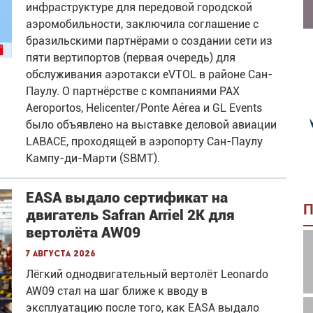
инфраструктуре для передовой городской
аэромобильности, заключила соглашение с
бразильскими партнёрами о создании сети из
пяти вертипортов (первая очередь) для
обслуживания аэротакси eVTOL в районе Сан-
Паулу. О партнёрстве с компаниями PAX
Aeroportos, Helicenter/Ponte Aérea и GL Events
было объявлено на выставке деловой авиации
LABACE, проходящей в аэропорту Сан-Паулу
Кампу-ди-Марти (SBMT).
EASA выдало сертификат на
П
двигатель Safran Arriel 2K для
вертолёта AW09
7 августа 2026
Лёгкий однодвигательный вертолёт Leonardo
AW09 стал на шаг ближе к вводу в
эксплуатацию после того, как EASA выдало