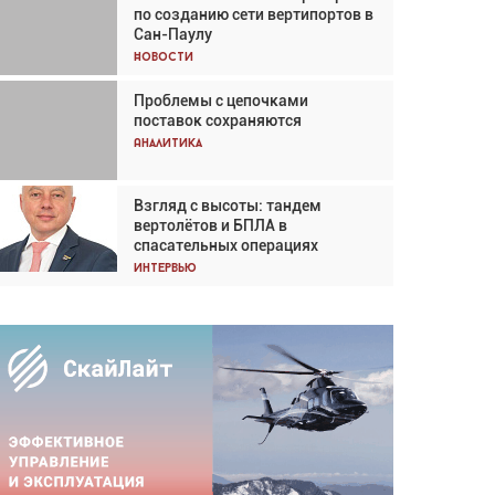
по созданию сети вертипортов в
Кох: «Фотография говорит сама
Сан-Паулу
за себя... а ИИ всё портит»
Новости
Новости
Проблемы с цепочками
Впервые с 2024 года
поставок сохраняются
глобальный трафик снижается
три недели подряд
Аналитика
Аналитика
Взгляд с высоты: тандем
Частный самолёт – это актив.
вертолётов и БПЛА в
Подходите к покупке
спасательных операциях
соответствующим образом
Интервью
Интервью