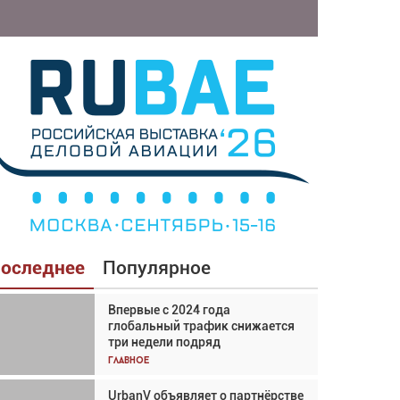
оследнее
Популярное
Впервые с 2024 года
Взгляд с высоты: тандем
глобальный трафик снижается
вертолётов и БПЛА в
три недели подряд
спасательных операциях
Главное
Главное
UrbanV объявляет о партнёрстве
Авиационный фотограф Дэйв