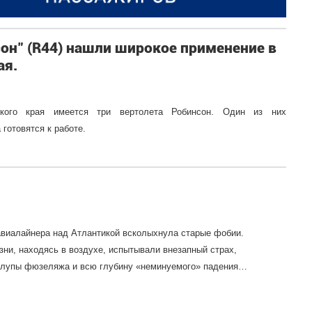
он" (R44) нашли широкое применение в
ая.
ского края имеется три вертолета Робинсон. Один из них
 готовятся к работе.
авиалайнера над Атлантикой всколыхнула старые фобии.
зни, находясь в воздухе, испытывали внезапный страх,
рлупы фюзеляжа и всю глубину «неминуемого» падения…