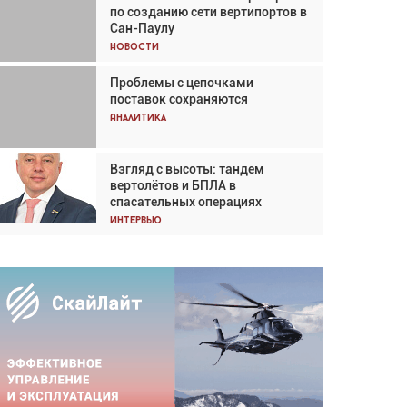
по созданию сети вертипортов в
Кох: «Фотография говорит сама
Сан-Паулу
за себя... а ИИ всё портит»
Новости
Новости
Проблемы с цепочками
Впервые с 2024 года
поставок сохраняются
глобальный трафик снижается
три недели подряд
Аналитика
Аналитика
Взгляд с высоты: тандем
Частный самолёт – это актив.
вертолётов и БПЛА в
Подходите к покупке
спасательных операциях
соответствующим образом
Интервью
Интервью