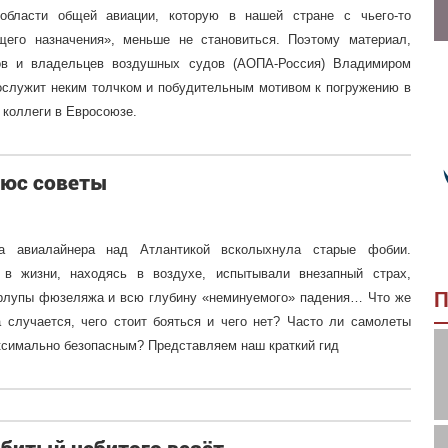
 области общей авиации, которую в нашей стране с чьего-то
щего назначения», меньше не становиться. Поэтому материал,
тов и владельцев воздушных судов (АОПА-Россия) Владимиром
ослужит неким толчком и побудительным мотивом к погружению в
 коллеги в Евросоюзе.
люс советы
фа авиалайнера над Атлантикой всколыхнула старые фобии.
в жизни, находясь в воздухе, испытывали внезапный страх,
П
орлупы фюзеляжа и всю глубину «неминуемого» падения… Что же
а случается, чего стоит бояться и чего нет? Часто ли самолеты
аксимально безопасным? Представляем наш краткий гид