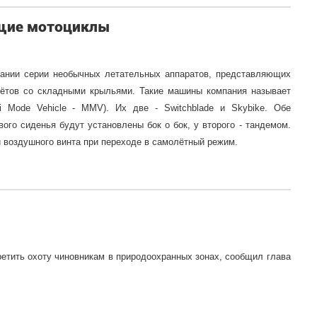
ющие мотоциклы
вании серии необычных летательных аппаратов, представляющих
лётов со складными крыльями. Такие машины компания называет
i Mode Vehicle - MMV). Их две - Switchblade и Skybike. Обе
ого сиденья будут установлены бок о бок, у второго - тандемом.
и воздушного винта при переходе в самолётный режим.
етить охоту чиновникам в природоохранных зонах, сообщил глава