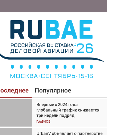
оследнее
Популярное
Впервые с 2024 года
Взгляд с высоты: тандем
глобальный трафик снижается
вертолётов и БПЛА в
три недели подряд
спасательных операциях
Главное
Главное
UrbanV объявляет о партнёрстве
Авиационный фотограф Дэйв