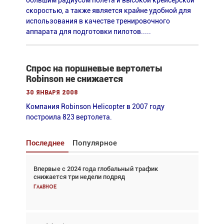
большим радиусом полета и высокой крейсерской
скоростью, а также является крайне удобной для
использования в качестве тренировочного
аппарата для подготовки пилотов.....
Спрос на поршневые вертолеты
Robinson не снижается
30 января 2008
Компания Robinson Helicopter в 2007 году
построила 823 вертолета.
Последнее
Популярное
Впервые с 2024 года глобальный трафик
Взгляд с высоты: тандем вертолётов и БПЛА в
снижается три недели подряд
спасательных операциях
Главное
Главное