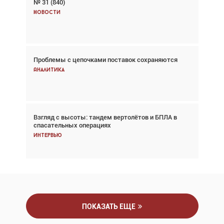
№ 31 (840)
Авиационный фотограф Дэйв Кох: «Фотография
говорит сама за себя... а ИИ всё портит»
Новости
Новости
Проблемы с цепочками поставок сохраняются
Впервые с 2024 года глобальный трафик
снижается три недели подряд
Аналитика
Аналитика
Взгляд с высоты: тандем вертолётов и БПЛА в
Частный самолёт – это актив. Подходите к
спасательных операциях
покупке соответствующим образом
Интервью
Интервью
ПОКАЗАТЬ ЕЩЕ