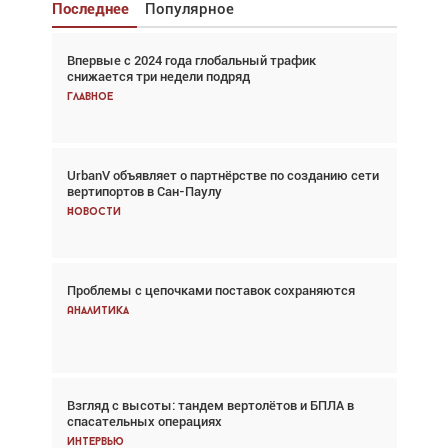
Последнее
Популярное
Впервые с 2024 года глобальный трафик
Взгляд с высоты: тандем вертолётов и БПЛА в
снижается три недели подряд
спасательных операциях
Главное
Главное
UrbanV объявляет о партнёрстве по созданию сети
Авиационный фотограф Дэйв Кох: «Фотография
вертипортов в Сан-Паулу
говорит сама за себя... а ИИ всё портит»
Новости
Новости
Проблемы с цепочками поставок сохраняются
Впервые с 2024 года глобальный трафик
снижается три недели подряд
Аналитика
Аналитика
Взгляд с высоты: тандем вертолётов и БПЛА в
Частный самолёт – это актив. Подходите к
спасательных операциях
покупке соответствующим образом
Интервью
Интервью