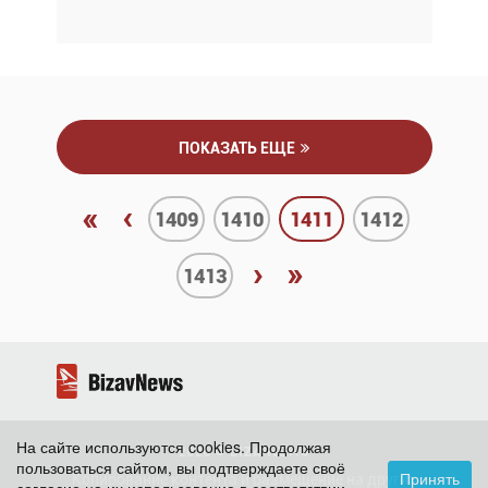
ПОКАЗАТЬ ЕЩЕ
«
‹
1409
1410
1411
1412
›
»
1413
На сайте используются cookies. Продолжая
2026 ©
BizavNews
пользоваться сайтом, вы подтверждаете своё
Принять
Копирование контента и размещение на других