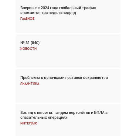
Впервые с 2024 года глобальный трафик
Взгляд с высоты: тандем вертолётов и БПЛА в
снижается три недели подряд
спасательных операциях
Главное
Главное
№ 31 (840)
Авиационный фотограф Дэйв Кох: «Фотография
говорит сама за себя... а ИИ всё портит»
Новости
Новости
Проблемы с цепочками поставок сохраняются
Впервые с 2024 года глобальный трафик
снижается три недели подряд
Аналитика
Аналитика
Взгляд с высоты: тандем вертолётов и БПЛА в
Частный самолёт – это актив. Подходите к
спасательных операциях
покупке соответствующим образом
Интервью
Интервью