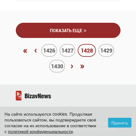
ПОКАЗАТЬ ЕЩЕ
«
‹
1426
1427
1428
1429
›
»
1430
На сайте используются cookies. Продолжая
2026 ©
BizavNews
пользоваться сайтом, вы подтверждаете своё
Принять
Копирование контента и размещение на других
согласие на их использование в соответствии
сайтах без специального разрешения запрещено.
с
политикой конфиденциальности
.