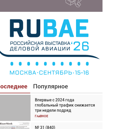
оследнее
Популярное
Впервые с 2024 года
Взгляд с высоты: тандем
глобальный трафик снижается
вертолётов и БПЛА в
три недели подряд
спасательных операциях
Главное
Главное
№ 31 (840)
Авиационный фотограф Дэйв