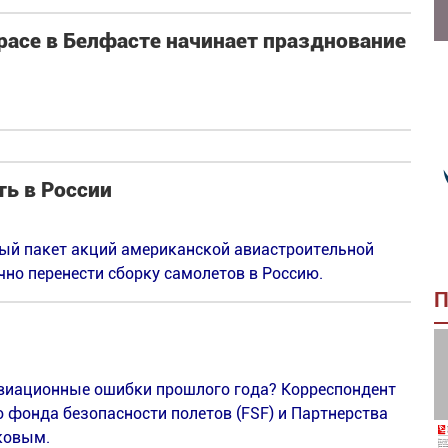
pace в Белфасте начинает празднование
ть в России
ный пакет акций американской авиастроительной
ично перенести сборку самолетов в Россию.
П
 авиационные ошибки прошлого года? Корреспондент
о фонда безопасности полетов (FSF) и Партнерства
ковым.