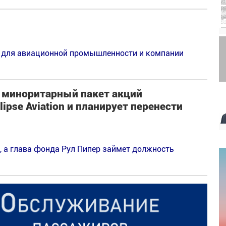
м для авиационной промышленности и компании
й миноритарный пакет акций
ipse Aviation и планирует перенести
e, а глава фонда Рул Пипер займет должность