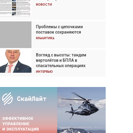
Кох: «Фотография говорит сама
Новости
за себя... а ИИ всё портит»
Новости
Проблемы с цепочками
Впервые с 2024 года
поставок сохраняются
глобальный трафик снижается
три недели подряд
Аналитика
Аналитика
Взгляд с высоты: тандем
Частный самолёт – это актив.
вертолётов и БПЛА в
Подходите к покупке
спасательных операциях
соответствующим образом
Интервью
Интервью