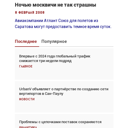
Ночью москвичи не так страшны
8 февраля 2008
Авиакомпании Атлант Союз для полетов из
Саратова могут предоставить темное время суток.
Последнее
Популярное
Впервые с 2024 года глобальный трафик
Взгляд с высоты: тандем вертолётов и БПЛА в
снижается три недели подряд
спасательных операциях
Главное
Главное
UrbanV объявляет о партнёрстве по созданию сети
Авиационный фотограф Дэйв Кох: «Фотография
вертипортов в Сан-Паулу
говорит сама за себя... а ИИ всё портит»
Новости
Новости
Проблемы с цепочками поставок сохраняются
Впервые с 2024 года глобальный трафик
снижается три недели подряд
Аналитика