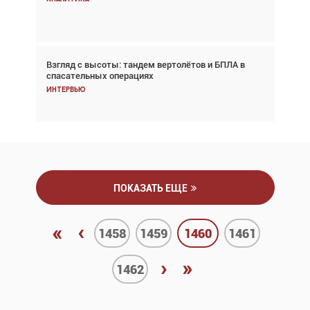
Аналитика
Взгляд с высоты: тандем вертолётов и БПЛА в
Частный самолёт – это актив. Подходите к
спасательных операциях
покупке соответствующим образом
Интервью
Интервью
ПОКАЗАТЬ ЕЩЕ
«
‹
1458
1459
1460
1461
›
»
1462