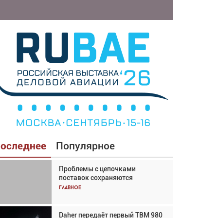
оследнее
Популярное
Проблемы с цепочками
Взгляд с высоты: тандем
поставок сохраняются
вертолётов и БПЛА в
спасательных операциях
Главное
Главное
Daher передаёт первый TBM 980
Авиационный фотограф Дэйв