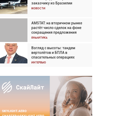
заказчику из Бразилии
Кох: «Фотография говорит сама
за себя... а ИИ всё портит»
Новости
Новости
AMSTAT: на вторичном рынке
Проблемы с цепочками
растёт число сделок на фоне
поставок сохраняются
сокращения предложения
Аналитика
Аналитика
Взгляд с высоты: тандем
Частный самолёт – это актив.
вертолётов и БПЛА в
Подходите к покупке
спасательных операциях
соответствующим образом
Интервью
Интервью