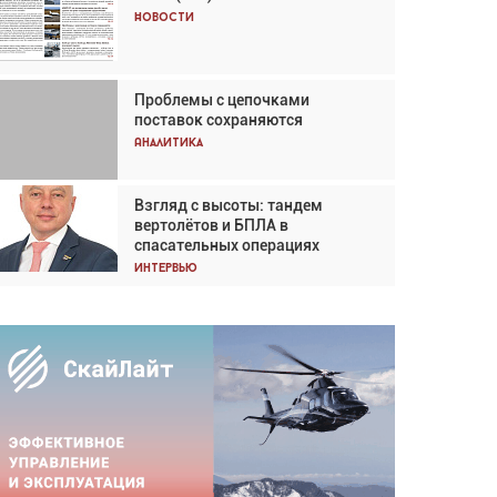
Кох: «Фотография говорит сама
Новости
за себя... а ИИ всё портит»
Новости
Проблемы с цепочками
Впервые с 2024 года
поставок сохраняются
глобальный трафик снижается
три недели подряд
Аналитика
Аналитика
Взгляд с высоты: тандем
Частный самолёт – это актив.
вертолётов и БПЛА в
Подходите к покупке
спасательных операциях
соответствующим образом
Интервью
Интервью