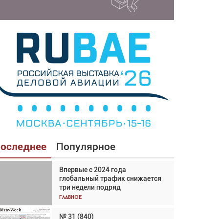
оследнее
Популярное
Впервые с 2024 года
Взгляд с высоты: тандем
глобальный трафик снижается
вертолётов и БПЛА в
три недели подряд
спасательных операциях
Главное
Главное
№ 31 (840)
Авиационный фотограф Дэйв