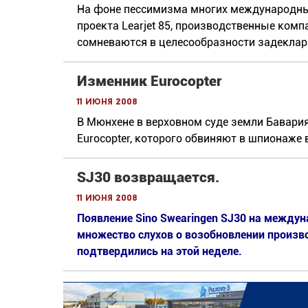
На фоне пессимизма многих международны
проекта Learjet 85, производственные компа
сомневаются в целесообразности задеклар
Изменник Eurocopter
11 июня 2008
В Мюнхене в верховном суде земли Бавар
Eurocopter, которого обвиняют в шпионаже 
SJ30 возвращается.
11 июня 2008
Появление Sino Swearingen SJ30 на между
множество слухов о возобновлении произв
подтвердились на этой неделе.