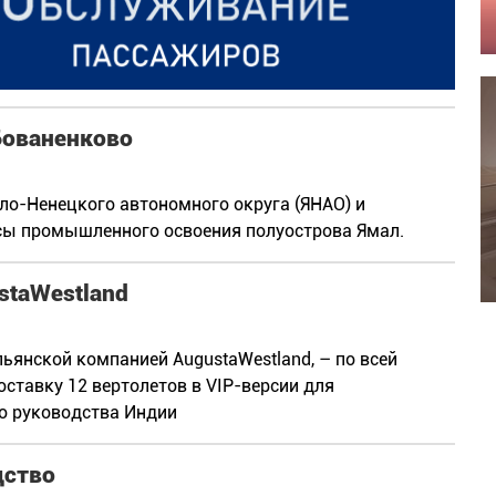
Бованенково
о-Ненецкого автономного округа (ЯНАО) и
сы промышленного освоения полуострова Ямал.
staWestland
ьянской компанией AugustaWestland, – по всей
оставку 12 вертолетов в VIP-версии для
о руководства Индии
дство