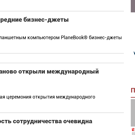
 средние бизнес-джеты
т планшетным компьютером PlaneBook® бизнес-джеты
 Иваново открыли международный
П
ная церемония открытия международного
ность сотрудничества очевидна