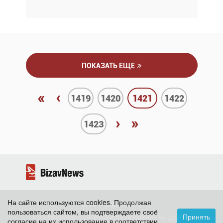
ПОКАЗАТЬ ЕЩЕ
«
‹
1419
1420
1421
1422
›
»
1423
На сайте используются cookies. Продолжая
2026 ©
BizavNews
пользоваться сайтом, вы подтверждаете своё
Принять
Копирование контента и размещение на других
согласие на их использование в соответствии