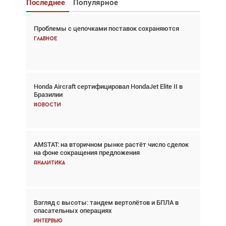
Последнее
Популярное
Проблемы с цепочками поставок сохраняются
Взгляд с высоты: тандем вертолётов и БПЛА в
спасательных операциях
Главное
Главное
Honda Aircraft сертифицировал HondaJet Elite II в
Авиационный фотограф Дэйв Кох: «Фотография
Бразилии
говорит сама за себя... а ИИ всё портит»
Новости
Новости
AMSTAT: на вторичном рынке растёт число сделок
Проблемы с цепочками поставок сохраняются
на фоне сокращения предложения
Аналитика
Аналитика
Взгляд с высоты: тандем вертолётов и БПЛА в
Частный самолёт – это актив. Подходите к
спасательных операциях
покупке соответствующим образом
Интервью
Интервью