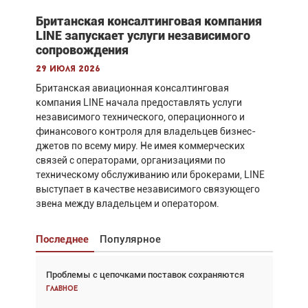
Британская консалтинговая компания
LINE запускает услуги независимого
сопровождения
29 июля 2026
Британская авиационная консалтинговая
компания LINE начала предоставлять услуги
независимого технического, операционного и
финансового контроля для владельцев бизнес-
джетов по всему миру. Не имея коммерческих
связей с операторами, организациями по
техническому обслуживанию или брокерами, LINE
выступает в качестве независимого связующего
звена между владельцем и оператором.
Последнее
Популярное
Проблемы с цепочками поставок сохраняются
Взгляд с высоты: тандем вертолётов и БПЛА в
спасательных операциях
Главное
Главное