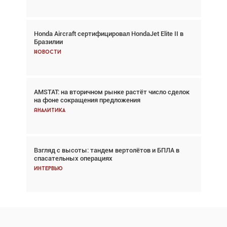
Honda Aircraft сертифицировал HondaJet Elite II в
Авиационный фотограф Дэйв Кох: «Фотография
Бразилии
говорит сама за себя... а ИИ всё портит»
Новости
Новости
AMSTAT: на вторичном рынке растёт число сделок
Проблемы с цепочками поставок сохраняются
на фоне сокращения предложения
Аналитика
Аналитика
Взгляд с высоты: тандем вертолётов и БПЛА в
Частный самолёт – это актив. Подходите к
спасательных операциях
покупке соответствующим образом
Интервью
Интервью