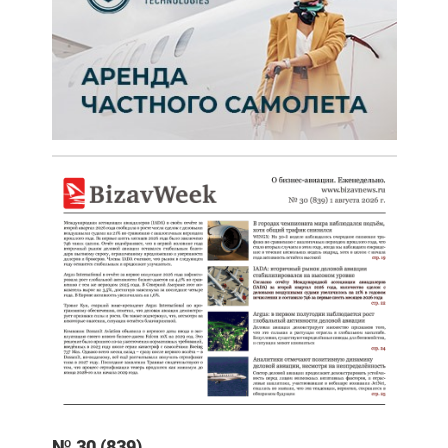
№ 30 (839)