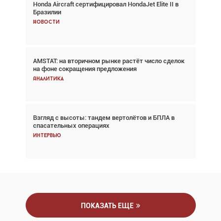
Honda Aircraft сертифицировал HondaJet Elite II в
Авиационный фотограф Дэйв Кох: «Фотография
Бразилии
говорит сама за себя... а ИИ всё портит»
Новости
Новости
AMSTAT: на вторичном рынке растёт число сделок
Проблемы с цепочками поставок сохраняются
на фоне сокращения предложения
Аналитика
Аналитика
Взгляд с высоты: тандем вертолётов и БПЛА в
Частный самолёт – это актив. Подходите к
спасательных операциях
покупке соответствующим образом
Интервью
Интервью
ПОКАЗАТЬ ЕЩЕ