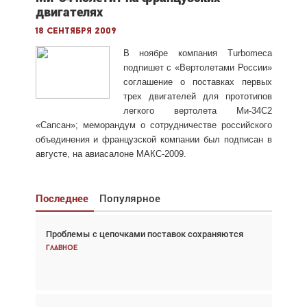
двигателях
18 сентября 2009
В ноябре компания Turbomeca
подпишет с «Вертолетами России»
соглашение о поставках первых
трех двигателей для прототипов
легкого вертолета Ми-34С2
«Сапсан»; меморандум о сотрудничестве российского
объединения и французской компании был подписан в
августе, на авиасалоне МАКС-2009.
Последнее
Популярное
Проблемы с цепочками поставок сохраняются
Взгляд с высоты: тандем вертолётов и БПЛА в
спасательных операциях
Главное
Главное