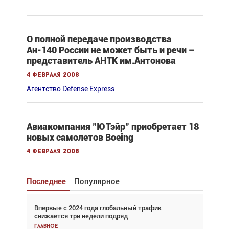
О полной передаче производства
Ан-140 России не может быть и речи –
представитель АНТК им.Антонова
4 февраля 2008
Агентство Defense Express
Авиакомпания "ЮТэйр" приобретает 18
новых самолетов Boeing
4 февраля 2008
Последнее
Популярное
Впервые с 2024 года глобальный трафик
Взгляд с высоты: тандем вертолётов и БПЛА в
снижается три недели подряд
спасательных операциях
Главное
Главное