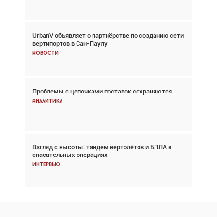
UrbanV объявляет о партнёрстве по созданию сети
Авиационный фотограф Дэйв Кох: «Фотография
вертипортов в Сан-Паулу
говорит сама за себя... а ИИ всё портит»
Новости
Новости
Проблемы с цепочками поставок сохраняются
Впервые с 2024 года глобальный трафик
снижается три недели подряд
Аналитика
Аналитика
Взгляд с высоты: тандем вертолётов и БПЛА в
Частный самолёт – это актив. Подходите к
спасательных операциях
покупке соответствующим образом
Интервью
Интервью