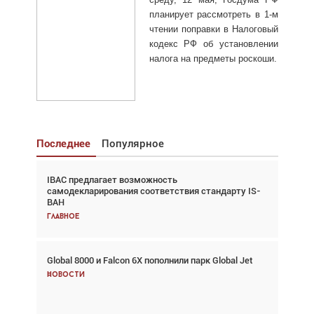
планирует рассмотреть в 1-м
чтении поправки в Налоговый
кодекс РФ об установлении
налога на предметы роскоши.
Последнее
Популярное
IBAC предлагает возможность
Взгляд с высоты: тандем вертолётов и БПЛА в
самодекларирования соответствия стандарту IS-
спасательных операциях
BAH
Главное
Главное
Global 8000 и Falcon 6X пополнили парк Global Jet
Авиационный фотограф Дэйв Кох: «Фотография
говорит сама за себя... а ИИ всё портит»
Новости
Новости