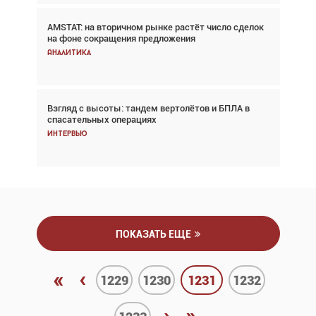
AMSTAT: на вторичном рынке растёт число сделок
В городах чемпионата мира наблюдался подъём,
на фоне сокращения предложения
хотя общий трафик снизился
Аналитика
Аналитика
Взгляд с высоты: тандем вертолётов и БПЛА в
Частный самолёт – это актив. Подходите к
спасательных операциях
покупке соответствующим образом
Интервью
Интервью
ПОКАЗАТЬ ЕЩЕ
«
‹
1229
1230
1231
1232
›
»