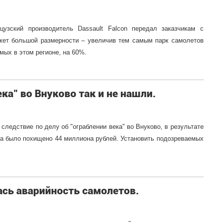
узский производитель Dassault Falcon передал заказчикам с
жет большой размерности – увеличив тем самым парк самолетов
мых в этом регионе, на 60%.
а" во Внуково так и не нашли.
следствие по делу об "ограблении века" во Внуково, в результате
на было похищено 44 миллиона рублей. Установить подозреваемых
ась аварийность самолетов.