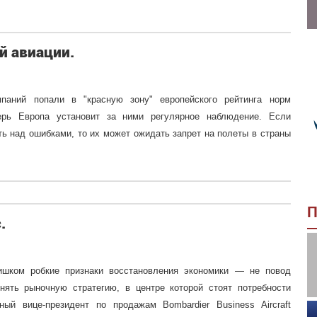
й авиации.
мпаний попали в "красную зону" европейского рейтинга норм
перь Европа установит за ними регулярное наблюдение. Если
ть над ошибками, то их может ожидать запрет на полеты в страны
П
.
лишком
робкие признаки восстановления
экономики — не повод
енять рыночную
стратегию, в центре которой
стоят потребности
ный вице-
президент по продажам
Bombardier Business Aircraft