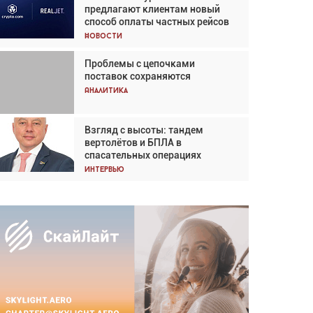
предлагают клиентам новый
Кох: «Фотография говорит сама
способ оплаты частных рейсов
за себя... а ИИ всё портит»
Новости
Новости
Проблемы с цепочками
Впервые с 2024 года
поставок сохраняются
глобальный трафик снижается
три недели подряд
Аналитика
Аналитика
Взгляд с высоты: тандем
Частный самолёт – это актив.
вертолётов и БПЛА в
Подходите к покупке
спасательных операциях
соответствующим образом
Интервью
Интервью