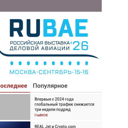
оследнее
Популярное
Впервые с 2024 года
Взгляд с высоты: тандем
глобальный трафик снижается
вертолётов и БПЛА в
три недели подряд
спасательных операциях
Главное
Главное
REAL Jet и Crypto.com
Авиационный фотограф Дэйв