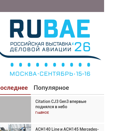
оследнее
Популярное
Citation CJ3 Gen3 впервые
Взгляд с высоты: тандем
поднялся в небо
вертолётов и БПЛА в
спасательных операциях
Главное
Главное
ACH140 Line и ACH145 Mercedes-
Авиационный фотограф Дэйв