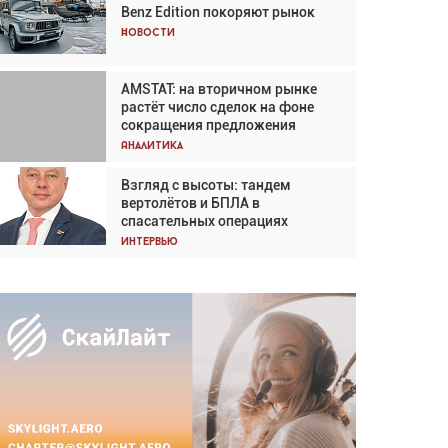
Benz Edition покоряют рынок
Кох: «Фотография говорит сама
за себя... а ИИ всё портит»
Новости
Новости
AMSTAT: на вторичном рынке
В городах чемпионата мира
растёт число сделок на фоне
наблюдался подъём, хотя
сокращения предложения
общий трафик снизился
Аналитика
Аналитика
Взгляд с высоты: тандем
Частный самолёт – это актив.
вертолётов и БПЛА в
Подходите к покупке
спасательных операциях
соответствующим образом
Интервью
Интервью