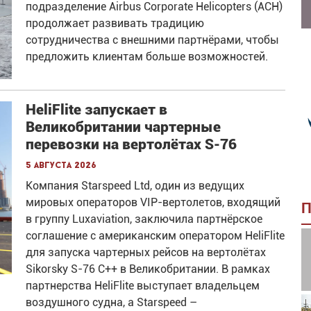
подразделение Airbus Corporate Helicopters (ACH)
продолжает развивать традицию
сотрудничества с внешними партнёрами, чтобы
предложить клиентам больше возможностей.
HeliFlite запускает в
Великобритании чартерные
перевозки на вертолётах S-76
5 августа 2026
Компания Starspeed Ltd, один из ведущих
мировых операторов VIP-вертолетов, входящий
П
в группу Luxaviation, заключила партнёрское
соглашение с американским оператором HeliFlite
для запуска чартерных рейсов на вертолётах
Sikorsky S-76 C++ в Великобритании. В рамках
партнерства HeliFlite выступает владельцем
воздушного судна, а Starspeed –