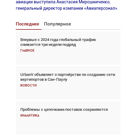
авиации выступила Анастасия Мирошниченко,
генеральный директор компании «Авиаперсонал».
Последнее
Популярное
Впервые с 2024 года глобальный трафик
Взгляд с высоты: тандем вертолётов и БПЛА в
снижается три недели подряд
спасательных операциях
Главное
Главное
UrbanV объявляет о партнёрстве по созданию сети
Авиационный фотограф Дэйв Кох: «Фотография
вертипортов в Сан-Паулу
говорит сама за себя... а ИИ всё портит»
Новости
Новости
Проблемы с цепочками поставок сохраняются
Впервые с 2024 года глобальный трафик
снижается три недели подряд
Аналитика
Аналитика