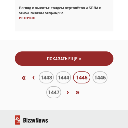
Взгляд с высоты: тандем вертолётов и БПЛА в
Частный самолёт – это актив. Подходите к
спасательных операциях
покупке соответствующим образом
Интервью
Интервью
ПОКАЗАТЬ ЕЩЕ
«
‹
1443
1444
1445
1446
›
»
1447