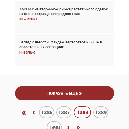
AMSTAT: на вторичном рынке растёт число сделок
Проблемы с цепочками поставок сохраняются
на фоне сокращения предложения
Аналитика
Аналитика
Взгляд с высоты: тандем вертолётов и БПЛА в
Частный самолёт – это актив. Подходите к
спасательных операциях
покупке соответствующим образом
Интервью
Интервью
ПОКАЗАТЬ ЕЩЕ
«
‹
1386
1387
1388
1389
›
»
1390