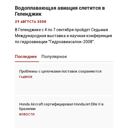
Водоплавающая авиация слетится в
Геленджик
29 августа 2008
В Геленджике с 4 по 7 сентября пройдет Седьмая
Международная выставка и научная конференция
по гидроавиации "Гидроавиасалон-2008".
Последнее
Популярное
Проблемы с цепочками поставок сохраняются
Взгляд с высоты: тандем вертолётов и БПЛА в
спасательных операциях
Главное
Главное
Honda Aircraft сертифицировал HondaJet Elite II в
Авиационный фотограф Дэйв Кох: «Фотография
Бразилии
говорит сама за себя... а ИИ всё портит»
Новости
Новости