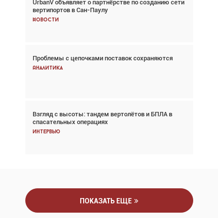
UrbanV объявляет о партнёрстве по созданию сети
Авиационный фотограф Дэйв Кох: «Фотография
вертипортов в Сан-Паулу
говорит сама за себя... а ИИ всё портит»
Новости
Новости
Проблемы с цепочками поставок сохраняются
Впервые с 2024 года глобальный трафик
снижается три недели подряд
Аналитика
Аналитика
Взгляд с высоты: тандем вертолётов и БПЛА в
Частный самолёт – это актив. Подходите к
спасательных операциях
покупке соответствующим образом
Интервью
Интервью
ПОКАЗАТЬ ЕЩЕ