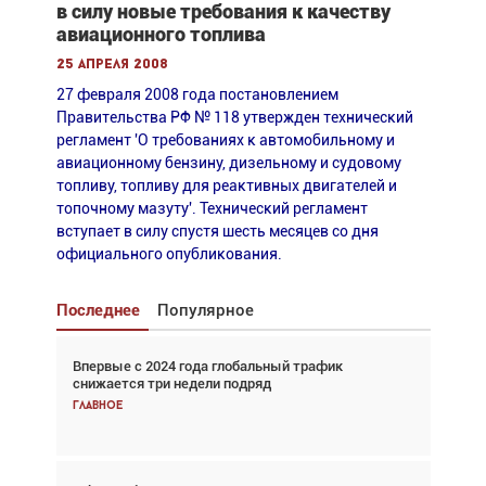
в силу новые требования к качеству
авиационного топлива
25 апреля 2008
27 февраля 2008 года постановлением
Правительства РФ № 118 утвержден технический
регламент 'О требованиях к автомобильному и
авиационному бензину, дизельному и судовому
топливу, топливу для реактивных двигателей и
топочному мазуту'. Технический регламент
вступает в силу спустя шесть месяцев со дня
официального опубликования.
Последнее
Популярное
Впервые с 2024 года глобальный трафик
Взгляд с высоты: тандем вертолётов и БПЛА в
снижается три недели подряд
спасательных операциях
Главное
Главное