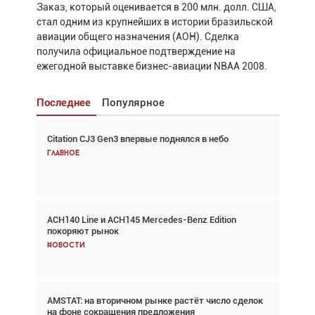
Заказ, который оценивается в 200 млн. долл. США,
стал одним из крупнейших в истории бразильской
авиации общего назначения (АОН). Сделка
получила официальное подтверждение на
ежегодной выставке бизнес-авиации NBAA 2008.
Последнее
Популярное
Citation CJ3 Gen3 впервые поднялся в небо
Взгляд с высоты: тандем вертолётов и БПЛА в
спасательных операциях
Главное
Главное
ACH140 Line и ACH145 Mercedes-Benz Edition
Авиационный фотограф Дэйв Кох: «Фотография
покоряют рынок
говорит сама за себя... а ИИ всё портит»
Новости
Новости
AMSTAT: на вторичном рынке растёт число сделок
В городах чемпионата мира наблюдался подъём,
на фоне сокращения предложения
хотя общий трафик снизился