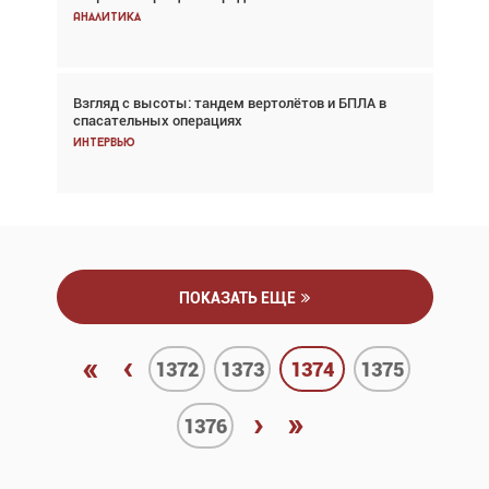
Аналитика
Аналитика
Взгляд с высоты: тандем вертолётов и БПЛА в
Частный самолёт – это актив. Подходите к
спасательных операциях
покупке соответствующим образом
Интервью
Интервью
ПОКАЗАТЬ ЕЩЕ
«
‹
1372
1373
1374
1375
›
»
1376